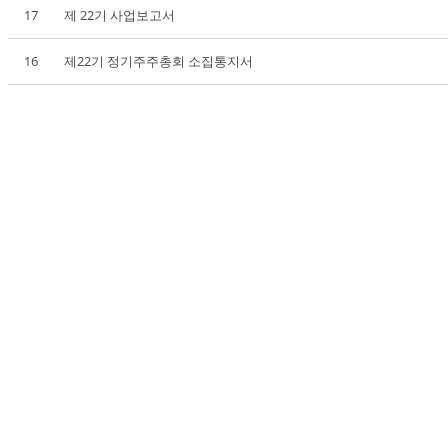
17
제 22기 사업보고서
16
제22기 정기주주총회 소집통지서